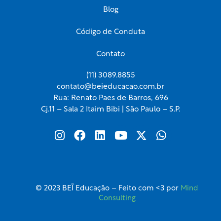
Blog
Código de Conduta
Contato
(11) 3089.8855
contato@beieducacao.com.br
Rua: Renato Paes de Barros, 696
Cj.11 – Sala 2 Itaim Bibi | São Paulo – S.P.
I
F
L
Y
X
W
n
a
i
o
-
h
s
c
n
u
t
a
t
e
k
t
w
t
a
b
e
u
i
s
g
o
d
b
t
a
© 2023 BEĨ Educação – Feito com <3 por
Mind
r
o
i
e
t
p
Consulting
a
k
n
e
p